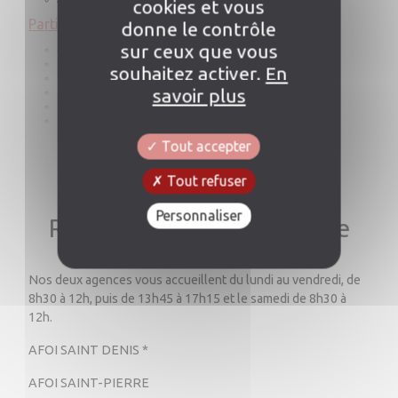
cookies et vous
Contact
Particuliers
donne le contrôle
sur ceux que vous
Assurance Auto & Moto
Blog
Assurance Habitation
souhaitez activer.
En
Protection juridique
savoir plus
Assurances Santé & Prévoyance
Assurances de prêt
Recrutement
Assurances vie
Tout accepter
Tout refuser
Personnaliser
Retrouvez-nous en agence
Nos deux agences vous accueillent du lundi au vendredi, de
8h30 à 12h, puis de 13h45 à 17h15 et le samedi de 8h30 à
12h.
AFOI SAINT DENIS *
AFOI SAINT-PIERRE