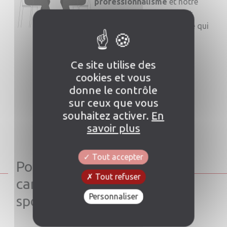
professionnalisme
et notre
fiabilité. Intégrer AFOI c'est
grandir dans une entreprise qui
est tournée vers l'avenir
Ce site utilise des
cookies et vous
En savoir plus
donne le contrôle
sur ceux que vous
souhaitez activer.
En
savoir plus
Tout accepter
Pour envoyer votre
Tout refuser
candidature
Personnaliser
spontannée